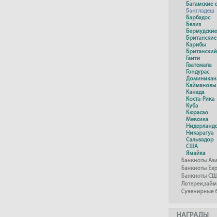
Багамские 
Бангладеш
Барбадос
Белиз
Бермудские
Британские
Карибы
Британский
Гаити
Гватемала
Гондурас
Доминикан
Каймановы
Канада
Коста-Рика
Куба
Кюрасао
Мексика
Нидерландс
Никарагуа
Сальвадор
США
Ямайка
Банкноты Аз
Банкноты Ев
Банкноты СШ
Лотереи,займ
Сувенирные 
НАГРАДЫ