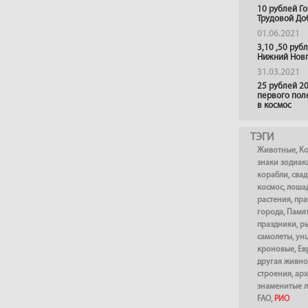
10 рублей Г
Трудовой До
01.06.2021
3,10 ,50 руб
Нижний Нов
31.03.2021
25 рублей 20
первого пол
в космос
ТЭГИ
Животные
,
К
знаки зодиак
корабли
,
сва
космос
,
лоша
растения
,
пра
города
,
Памя
праздники
,
р
самолеты
,
ун
кроновые
,
Ев
другая живно
строения
,
арх
знаменитые 
FAO
,
РИО