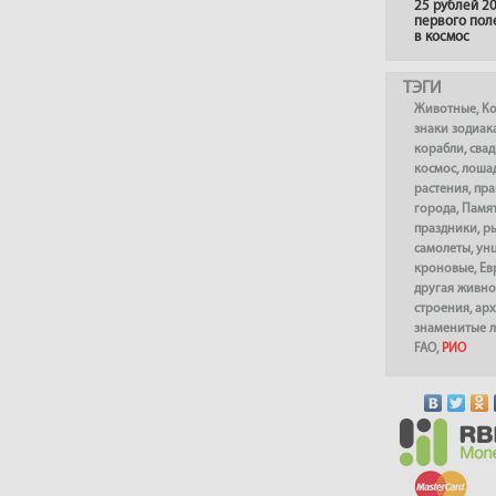
25 рублей 20
первого пол
в космос
ТЭГИ
Животные
,
К
знаки зодиак
корабли
,
сва
космос
,
лоша
растения
,
пра
города
,
Памя
праздники
,
р
самолеты
,
ун
кроновые
,
Ев
другая живно
строения
,
арх
знаменитые 
FAO
,
РИО