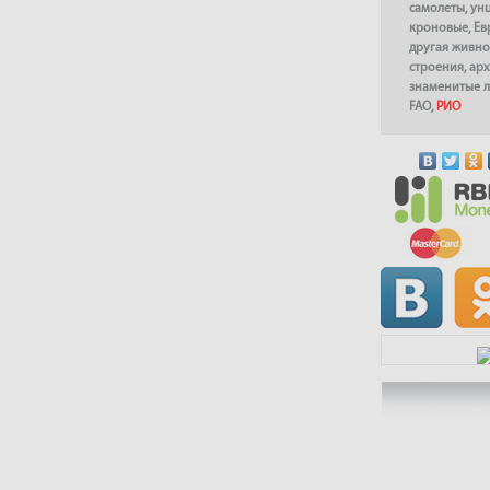
самолеты
,
ун
кроновые
,
Ев
другая живно
строения
,
арх
знаменитые 
FAO
,
РИО