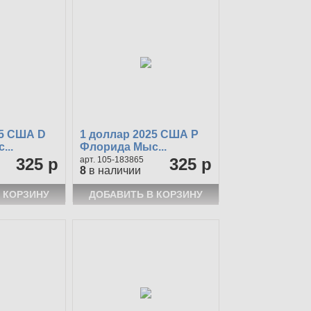
25 США D
1 доллар 2025 США Р
...
Флорида Мыс...
325 р
105-183865
325 р
8
в наличии