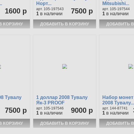
.
Норт...
Mitsubishi...
1600 р
105-197543
7500 р
105-197544
1
в наличии
1
в наличии
08 Тувалу
1 доллар 2008 Тувалу
Набор монет
Як-3 PROOF
2008 Тувалу..
7500 р
105-197546
9000 р
144-87741
1
в наличии
1
в наличии