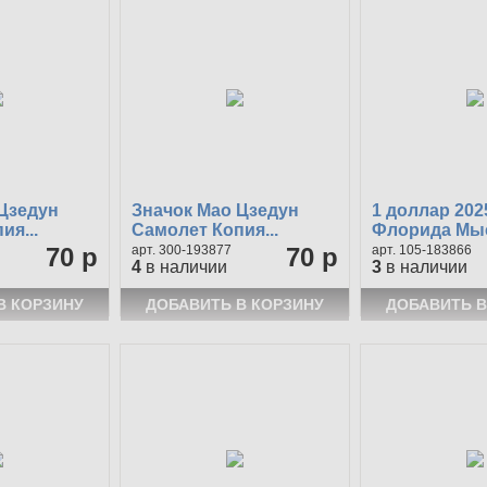
Цзедун
Значок Мао Цзедун
1 доллар 20
ия...
Самолет Копия...
Флорида Мыс
70 р
300-193877
70 р
105-183866
4
в наличии
3
в наличии