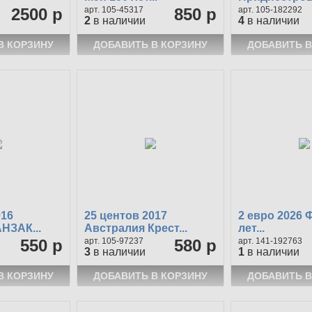
2500 р
105-45317
850 р
105-182292
2
в наличии
4
в наличии
016
25 центов 2017
2 евро 2026 
НЗАК...
Австралия Крест...
лет...
550 р
105-97237
580 р
141-192763
3
в наличии
1
в наличии