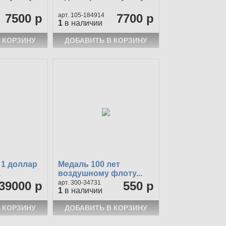
7500 р
105-184914
7700 р
1
в наличии
 1 доллар
Медаль 100 лет
.
воздушному флоту...
39000 р
300-34731
550 р
1
в наличии