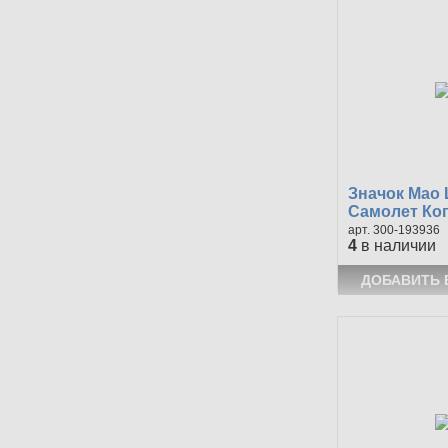
Значок Мао 
Самолет Коп
300-193936
4
в наличии