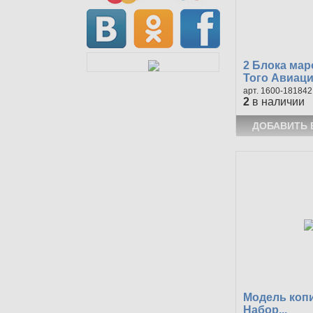
2 Блока мар
Того Авиация
1600-181842
2
в наличии
Модель копи
Набор...