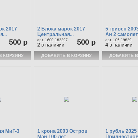
ок 2017
2 Блока марок 2017
5 гривен 200
...
Центральная...
Ан 2 самолет
500 р
1600-183397
500 р
105-19839
2
в наличии
4
в наличии
я МиГ-3
1 крона 2003 Остров
1 рубль 2025
Мэн 100 лет...
Приднестровь