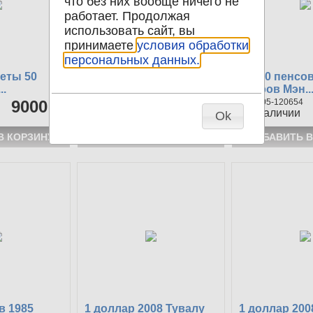
что без них вообще ничего не
работает. Продолжая
использовать сайт, вы
принимаете
условия обработки
персональных данных.
еты 50
АА 50 пенсов 1985
АА 50 пенсов
..
Остров Мэн...
Остров Мэн..
9000 р
105-186962
1900 р
105-120654
1
в наличии
2
в наличии
Ok
в 1985
1 доллар 2008 Тувалу
1 доллар 200