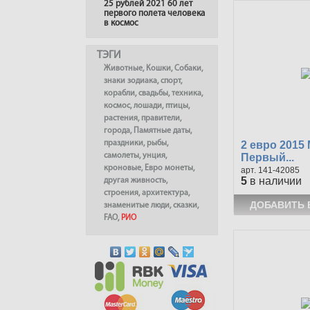
25 рублей 2021 60 лет
первого полета человека
в космос
ТЭГИ
Животные
,
Кошки
,
Собаки
,
знаки зодиака
,
спорт
,
корабли
,
свадьбы
,
техника
,
космос
,
лошади
,
птицы
,
растения
,
правители
,
города
,
Памятные даты
,
2 евро 2015
праздники
,
рыбы
,
Первый...
самолеты
,
унция
,
кроновые
,
Евро монеты
,
141-42085
5
в наличии
другая живность
,
строения
,
архитектура
,
знаменитые люди
,
сказки
,
FAO
,
РИО