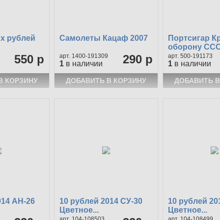
х рублей
Самолеты Кацаф 2007
Портсигар К
оборону СС
550 р
1400-191309
290 р
500-191173
1
в наличии
1
в наличии
014 АН-26
10 рублей 2014 СУ-30
10 рублей 20
Цветное...
Цветное...
104-108503
104-108499