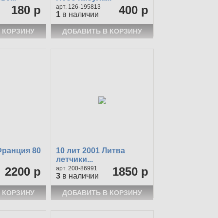
180 р
126-195813
400 р
1
в наличии
Франция 80
10 лит 2001 Литва
летчики...
2200 р
200-86991
1850 р
3
в наличии