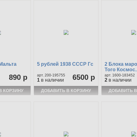
 Мальта
5 рублей 1938 СССР Гс
2 Блока маро
Того Космос..
890 р
200-195755
6500 р
1600-183452
1
в наличии
2
в наличии