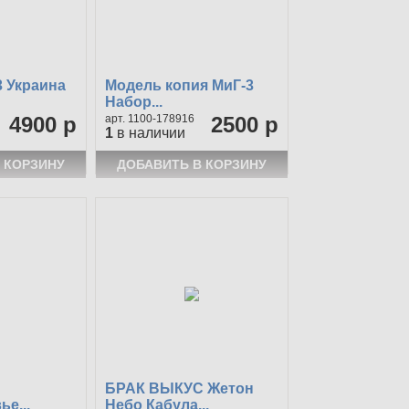
3 Украина
Модель копия МиГ-3
Набор...
4900 р
1100-178916
2500 р
1
в наличии
БРАК ВЫКУС Жетон
е...
Небо Кабула...