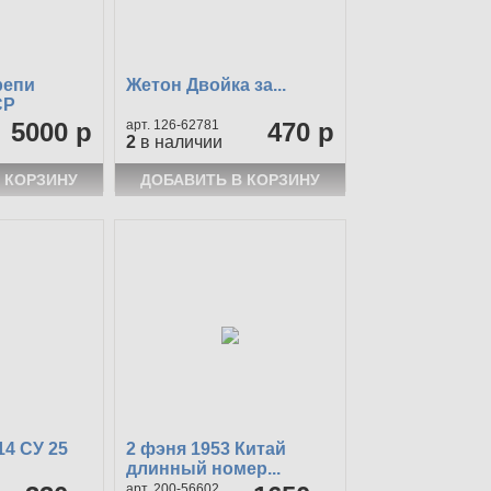
репи
Жетон Двойка за...
СР
5000 р
126-62781
470 р
2
в наличии
14 СУ 25
2 фэня 1953 Китай
длинный номер...
200-56602