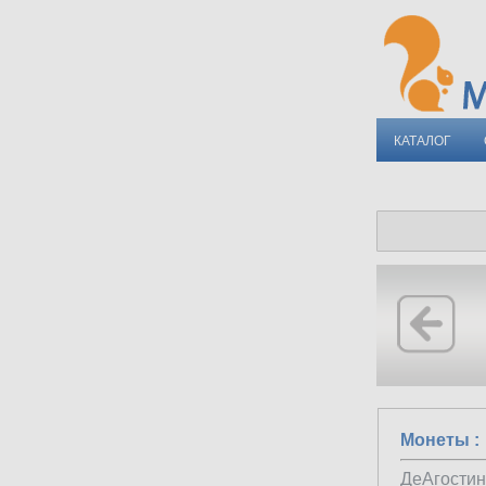
КАТАЛОГ
Монеты :
ДеАгости