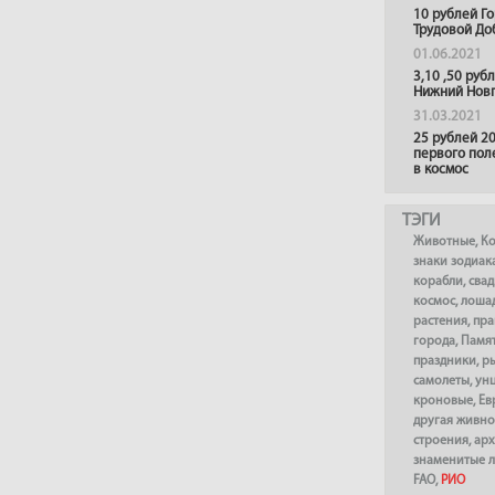
10 рублей Г
Трудовой До
01.06.2021
3,10 ,50 руб
Нижний Нов
31.03.2021
25 рублей 20
первого пол
в космос
ТЭГИ
Животные
,
К
знаки зодиак
корабли
,
сва
космос
,
лоша
растения
,
пра
города
,
Памя
праздники
,
р
самолеты
,
ун
кроновые
,
Ев
другая живно
строения
,
арх
знаменитые 
FAO
,
РИО