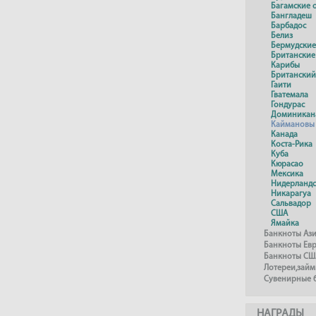
Багамские 
Бангладеш
Барбадос
Белиз
Бермудские
Британские
Карибы
Британский
Гаити
Гватемала
Гондурас
Доминикан
Каймановы
Канада
Коста-Рика
Куба
Кюрасао
Мексика
Нидерландс
Никарагуа
Сальвадор
США
Ямайка
Банкноты Аз
Банкноты Ев
Банкноты СШ
Лотереи,займ
Сувенирные 
НАГРАДЫ