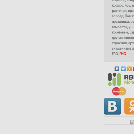
корабли
,
сва
космос
,
лоша
растения
,
пра
города
,
Памя
праздники
,
р
самолеты
,
ун
кроновые
,
Ев
другая живно
строения
,
арх
знаменитые 
FAO
,
РИО