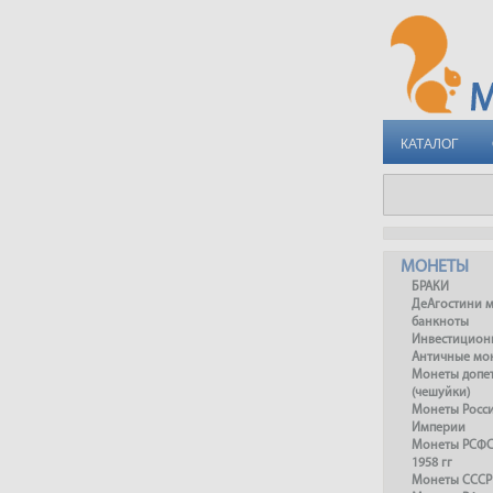
КАТАЛОГ
МОНЕТЫ
БРАКИ
ДеАгостини 
банкноты
Инвестицион
Античные мо
Монеты допет
(чешуйки)
Монеты Росс
Империи
Монеты РСФСР
1958 гг
Монеты СССР 