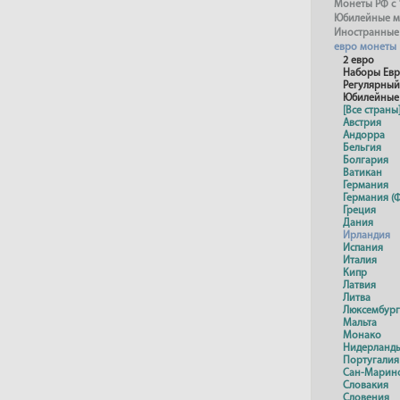
Монеты РФ с 
Юбилейные м
Иностранные
евро монеты
2 евро
Наборы Ев
Регулярный
Юбилейные
[Все страны
Австрия
Андорра
Бельгия
Болгария
Ватикан
Германия
Германия (Ф
Греция
Дания
Ирландия
Испания
Италия
Кипр
Латвия
Литва
Люксембург
Мальта
Монако
Нидерланд
Португалия
Сан-Марин
Словакия
Словения