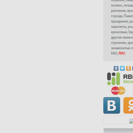
корабли
,
сва
космос
,
лоша
растения
,
пра
города
,
Памя
праздники
,
р
самолеты
,
ун
кроновые
,
Ев
другая живно
строения
,
арх
знаменитые 
FAO
,
РИО