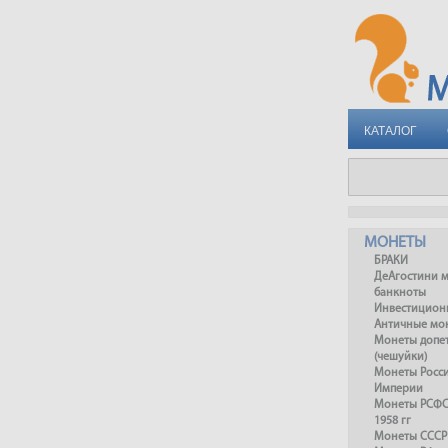
КАТАЛОГ
МОНЕТЫ
БРАКИ
ДеАгостини 
банкноты
Инвестицион
Античные мо
Монеты допет
(чешуйки)
Монеты Росс
Империи
Монеты РСФСР
1958 гг
Монеты СССР 