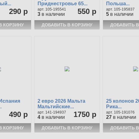
й...
Приднестровье 65...
Польша...
290 р
105-195541
550 р
105-195837
3
в наличии
5
в наличии
 Испания
2 евро 2026 Мальта
25 колонов 2
.
Мальтийские...
Рика...
490 р
141-194937
1750 р
105-191076
4
в наличии
27
в наличии