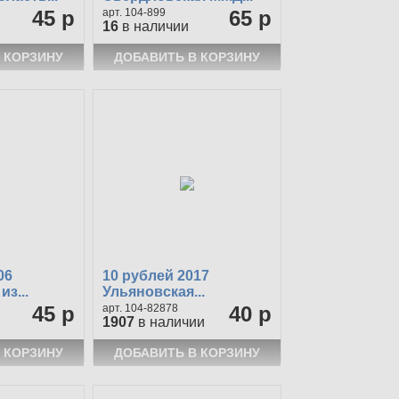
45 р
104-899
65 р
16
в наличии
06
10 рублей 2017
з...
Ульяновская...
45 р
104-82878
40 р
1907
в наличии