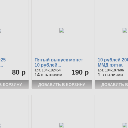
025
Пятый выпуск монет
10 рублей 20
..
10 рублей...
ММД пятна
80 р
104-182454
190 р
104-197606
14
в наличии
1
в наличии