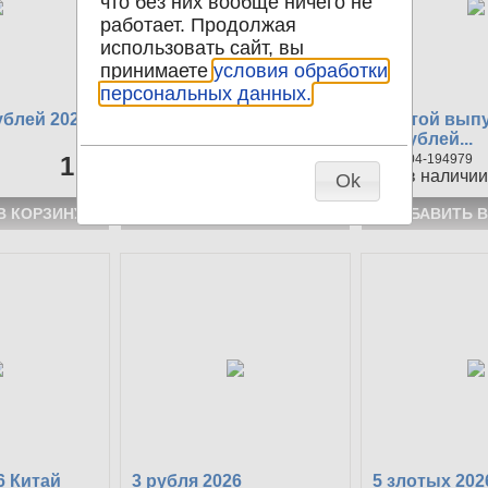
что без них вообще ничего не
работает. Продолжая
использовать сайт, вы
принимаете
условия обработки
персональных данных.
ублей 2026
10 рублей 2026
Шестой выпу
Чувашская...
10 рублей...
1 р
104-195899
65 р
104-194979
164
в наличии
136
в наличии
Ok
6 Китай
3 рубля 2026
5 злотых 202