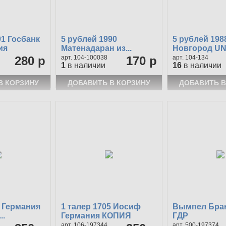
91 Госбанк
5 рублей 1990
5 рублей 198
ия
Матенадаран из...
Новгород U
280 р
104-100038
170 р
104-134
1
в наличии
16
в наличии
6 Германия
1 талер 1705 Иосиф
Вымпел Бра
..
Германия КОПИЯ
ГДР
106-197344
500-197374