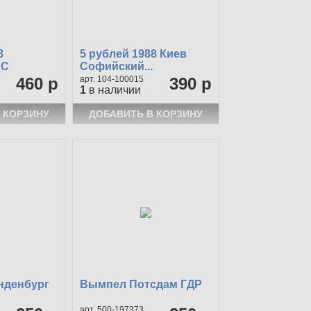
8
5 рублей 1988 Киев
NC
Софийский...
460 р
104-100015
390 р
1
в наличии
нденбург
Вымпел Потсдам ГДР
500-197373