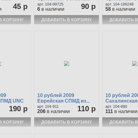
45 р
104-99725
90 р
104-189248
и
6
в наличии
58
в наличии
009
10 рублей 2009
10 рублей 20
СПМД UNC
Еврейская СПМД из...
Сахалинская и
190 р
104-911
110 р
104-880
206
в наличии
111
в наличии