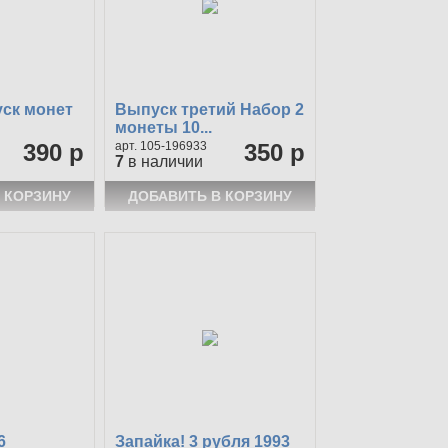
ск монет
Выпуск третий Набор 2
монеты 10...
390 р
105-196933
350 р
7
в наличии
6
Запайка! 3 рубля 1993