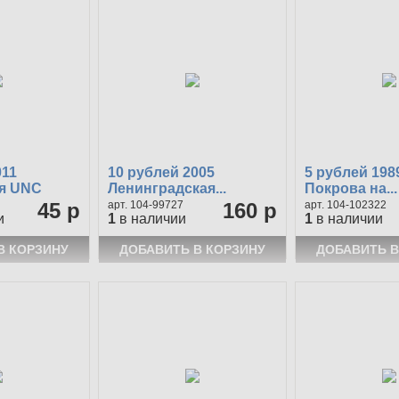
011
10 рублей 2005
5 рублей 198
я UNC
Ленинградская...
Покрова на...
45 р
104-99727
160 р
104-102322
и
1
в наличии
1
в наличии