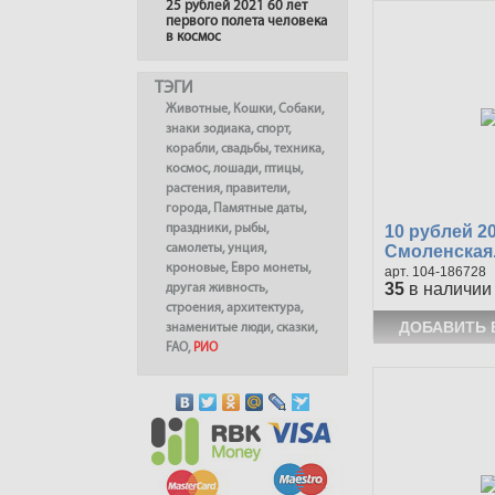
25 рублей 2021 60 лет
первого полета человека
в космос
ТЭГИ
Животные
,
Кошки
,
Собаки
,
знаки зодиака
,
спорт
,
корабли
,
свадьбы
,
техника
,
космос
,
лошади
,
птицы
,
растения
,
правители
,
города
,
Памятные даты
,
10 рублей 2
праздники
,
рыбы
,
Смоленская.
самолеты
,
унция
,
кроновые
,
Евро монеты
,
104-186728
35
в наличии
другая живность
,
строения
,
архитектура
,
знаменитые люди
,
сказки
,
FAO
,
РИО