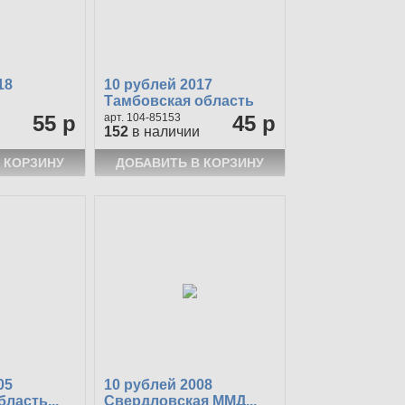
18
10 рублей 2017
Тамбовская область
55 р
104-85153
45 р
152
в наличии
05
10 рублей 2008
ласть...
Свердловская ММД...