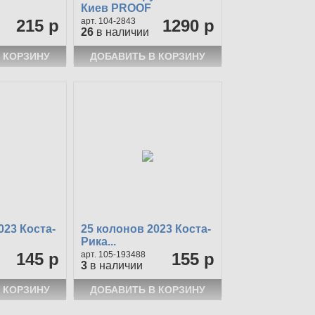
Киев PROOF
215 р
104-2843
1290 р
26
в наличии
023 Коста-
25 колонов 2023 Коста-
Рика...
145 р
105-193488
155 р
3
в наличии