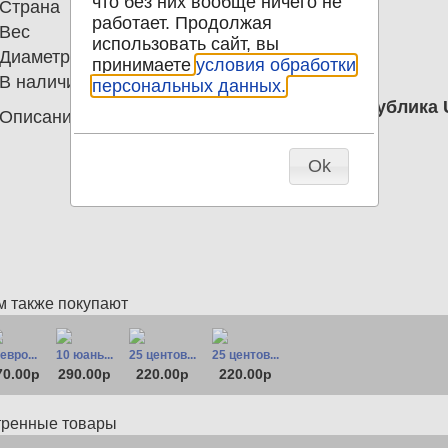
что без них вообще ничего не
Страна
Российская Федерация
работает. Продолжая
Вес
7.90
использовать сайт, вы
Диаметр
27.00
принимаете
условия обработки
В наличии
105
персональных данных.
10 рублей 2026 Чувашская Республика 
Описание
распространяется!
Ok
м также покупают
 евро...
10 юань...
25 центов...
25 центов...
70.00р
290.00р
220.00р
220.00р
тренные товары