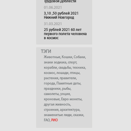
Трудовой Доблести
01.06.2021
3,10 ,50 рублей 2021
Нижний Новгород
31.03.2021
25 рублей 2021 60 лет
первого полета человека
в космос
ТЭГИ
Животные
,
Кошки
,
Собаки
,
знаки зодиака
,
спорт
,
корабли
,
свадьбы
,
техника
,
космос
,
лошади
,
птицы
,
растения
,
правители
,
города
,
Памятные даты
,
праздники
,
рыбы
,
самолеты
,
унция
,
кроновые
,
Евро монеты
,
другая живность
,
строения
,
архитектура
,
знаменитые люди
,
сказки
,
FAO
,
РИО