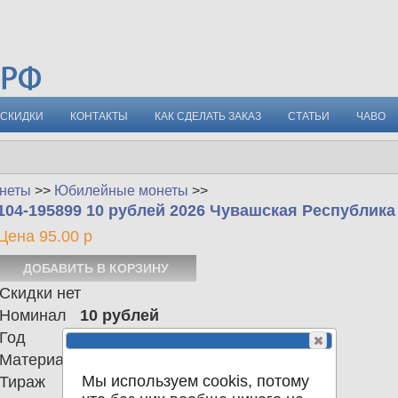
СКИДКИ
КОНТАКТЫ
КАК СДЕЛАТЬ ЗАКАЗ
СТАТЬИ
ЧАВО
неты
>>
Юбилейные монеты
>>
104-195899 10 рублей 2026 Чувашская Республик
Цена 95.00 р
Скидки нет
Номинал
10 рублей
Год
2026
Материал
биметалл
Мы используем cookis, потому
Тираж
1.000.000