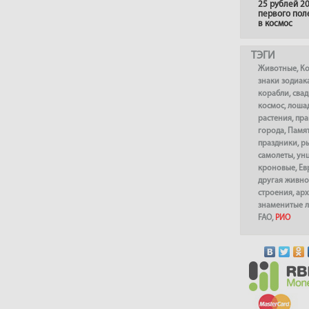
25 рублей 20
первого пол
в космос
ТЭГИ
Животные
,
К
знаки зодиак
корабли
,
сва
космос
,
лоша
растения
,
пра
города
,
Памя
праздники
,
р
самолеты
,
ун
кроновые
,
Ев
другая живно
строения
,
арх
знаменитые 
FAO
,
РИО