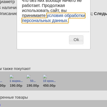
что без них вообще ничего не
Диаметр
0.00
работает. Продолжая
В наличии
0
использовать сайт, вы
Описание
5 крон 1991 Эстония Пауль Керес; Сле
принимаете
условия обработки
персональных данных.
Ok
м также покупают
..
1 марка...
50...
10 крон...
.00р
190.00р
190.00р
450.00р
тренные товары