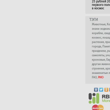
25 рублей 20
первого пол
в космос
ТЭГИ
Животные
,
К
знаки зодиак
корабли
,
сва
космос
,
лоша
растения
,
пра
города
,
Памя
праздники
,
р
самолеты
,
ун
кроновые
,
Ев
другая живно
строения
,
арх
знаменитые 
FAO
,
РИО