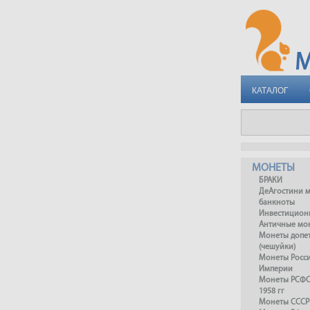
КАТАЛОГ
МОНЕТЫ
БРАКИ
ДеАгостини 
банкноты
Инвестицион
Античные мо
Монеты допет
(чешуйки)
Монеты Росс
Империи
Монеты РСФСР
1958 гг
Монеты СССР 