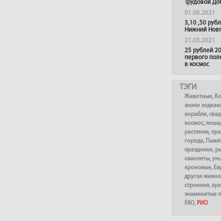
Трудовой До
01.06.2021
3,10 ,50 руб
Нижний Нов
31.03.2021
25 рублей 20
первого пол
в космос
ТЭГИ
Животные
,
К
знаки зодиак
корабли
,
сва
космос
,
лоша
растения
,
пра
города
,
Памя
праздники
,
р
самолеты
,
ун
кроновые
,
Ев
другая живно
строения
,
арх
знаменитые 
FAO
,
РИО