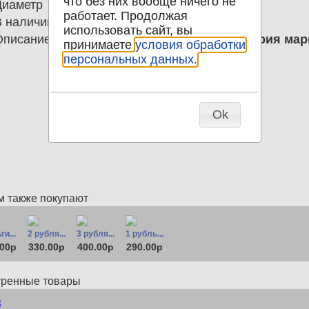
что без них вообще ничего не
Диаметр
0.00
работает. Продолжая
В наличии
0
использовать сайт, вы
Описание
3 копейки 1915 Российская империя ма
принимаете
условия обработки
персональных данных.
Ok
м также покупают
ги...
2 рубля...
3 рубля...
1 рубль...
.00р
330.00р
400.00р
290.00р
тренные товары