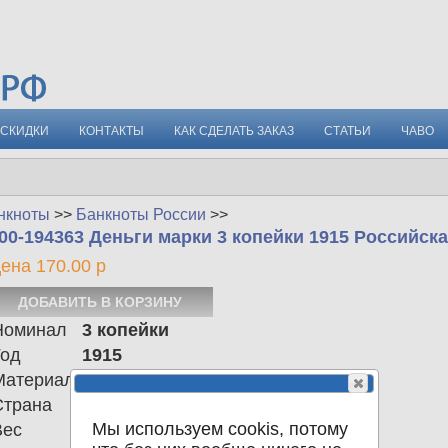
СКИДКИ
КОНТАКТЫ
КАК СДЕЛАТЬ ЗАКАЗ
СТАТЬИ
ЧАВО
нкноты
>>
Банкноты России
>>
00-194363 Деньги марки 3 копейки 1915 Российск
ена 170.00 р
Номинал
3 копейки
Год
1915
Материал
Страна
Российская империя
Мы используем cookis, потому
Вес
0.00