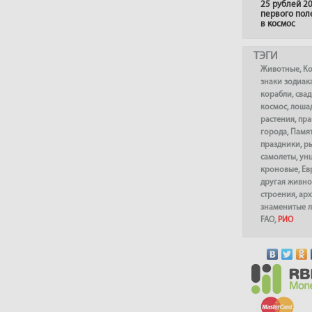
25 рублей 20
первого пол
в космос
ТЭГИ
Животные
,
К
знаки зодиак
корабли
,
сва
космос
,
лоша
растения
,
пра
города
,
Памя
праздники
,
р
самолеты
,
ун
кроновые
,
Ев
другая живно
строения
,
арх
знаменитые 
FAO
,
РИО