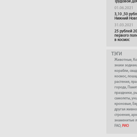
Трудовой До
01.06.2021
3,10 ,50 руб
Нижний Нов
31.03.2021
25 рублей 20
первого пол
в космос
ТЭГИ
Животные
,
К
знаки зодиак
корабли
,
сва
космос
,
лоша
растения
,
пра
города
,
Памя
праздники
,
р
самолеты
,
ун
кроновые
,
Ев
другая живно
строения
,
арх
знаменитые 
FAO
,
РИО