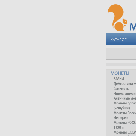
КАТАЛОГ
МОНЕТЫ
БРАКИ
ДеАгостини 
банкноты
Инвестицион
Античные мо
Монеты допет
(чешуйки)
Монеты Росс
Империи
Монеты РСФСР
1958 гг
Монеты СССР 