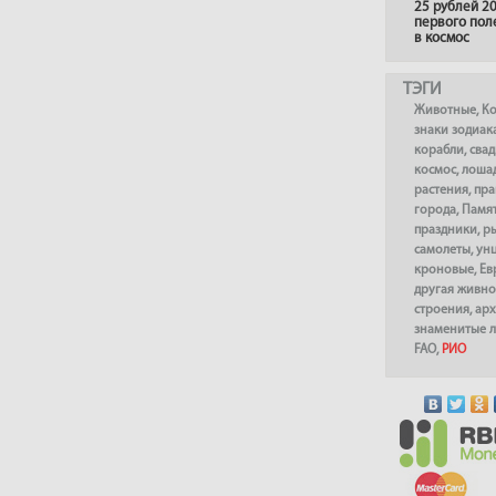
25 рублей 20
первого пол
в космос
ТЭГИ
Животные
,
К
знаки зодиак
корабли
,
сва
космос
,
лоша
растения
,
пра
города
,
Памя
праздники
,
р
самолеты
,
ун
кроновые
,
Ев
другая живно
строения
,
арх
знаменитые 
FAO
,
РИО