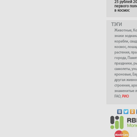
25 рублей 20
первого пол
в космос
ТЭГИ
Животные
,
К
знаки зодиак
корабли
,
сва
космос
,
лоша
растения
,
пра
города
,
Памя
праздники
,
р
самолеты
,
ун
кроновые
,
Ев
другая живно
строения
,
арх
знаменитые 
FAO
,
РИО