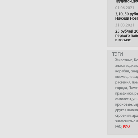
Трудовой До
01.06.2021
3,10 ,50 руб
Нижний Нов
31.03.2021
25 рублей 20
первого пол
в космос
ТЭГИ
Животные
,
К
знаки зодиак
корабли
,
сва
космос
,
лоша
растения
,
пра
города
,
Памя
праздники
,
р
самолеты
,
ун
кроновые
,
Ев
другая живно
строения
,
арх
знаменитые 
FAO
,
РИО