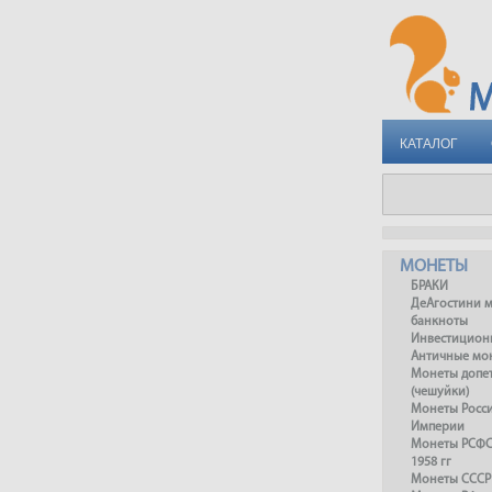
КАТАЛОГ
МОНЕТЫ
БРАКИ
ДеАгостини 
банкноты
Инвестицион
Античные мо
Монеты допет
(чешуйки)
Монеты Росс
Империи
Монеты РСФСР
1958 гг
Монеты СССР 