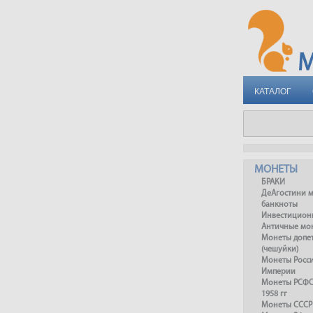
КАТАЛОГ
МОНЕТЫ
БРАКИ
ДеАгостини 
банкноты
Инвестицион
Античные мо
Монеты допет
(чешуйки)
Монеты Росс
Империи
Монеты РСФСР
1958 гг
Монеты СССР 