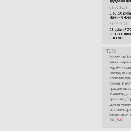
Трудовой До
01.06.2021
3,10 ,50 руб
Нижний Нов
31.03.2021
25 рублей 20
первого пол
в космос
ТЭГИ
Животные
,
К
знаки зодиак
корабли
,
сва
космос
,
лоша
растения
,
пра
города
,
Памя
праздники
,
р
самолеты
,
ун
кроновые
,
Ев
другая живно
строения
,
арх
знаменитые 
FAO
,
РИО