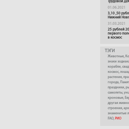
Трудовой До
01.06.2021
3,10 ,50 руб
Нижний Нов
31.03.2021
25 рублей 20
первого пол
в космос
ТЭГИ
Животные
,
К
знаки зодиак
корабли
,
сва
космос
,
лоша
растения
,
пра
города
,
Памя
праздники
,
р
самолеты
,
ун
кроновые
,
Ев
другая живно
строения
,
арх
знаменитые 
FAO
,
РИО