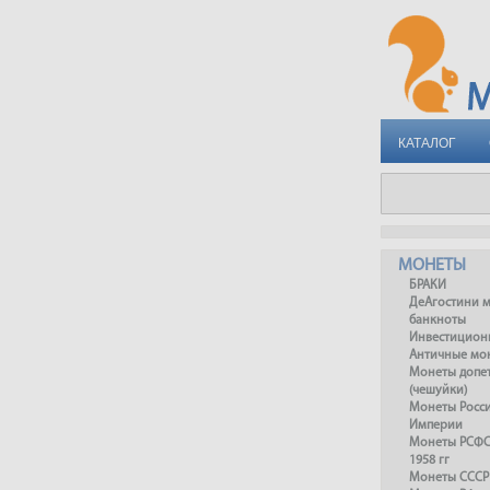
КАТАЛОГ
МОНЕТЫ
БРАКИ
ДеАгостини 
банкноты
Инвестицион
Античные мо
Монеты допет
(чешуйки)
Монеты Росс
Империи
Монеты РСФСР
1958 гг
Монеты СССР 