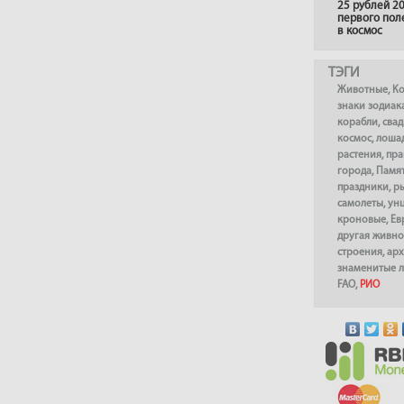
25 рублей 20
первого пол
в космос
ТЭГИ
Животные
,
К
знаки зодиак
корабли
,
сва
космос
,
лоша
растения
,
пра
города
,
Памя
праздники
,
р
самолеты
,
ун
кроновые
,
Ев
другая живно
строения
,
арх
знаменитые 
FAO
,
РИО