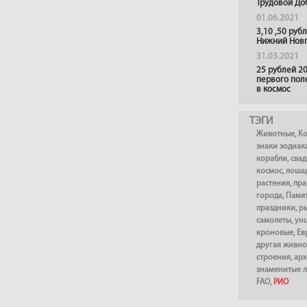
Трудовой До
01.06.2021
3,10 ,50 руб
Нижний Нов
31.03.2021
25 рублей 20
первого пол
в космос
ТЭГИ
Животные
,
К
знаки зодиак
корабли
,
сва
космос
,
лоша
растения
,
пра
города
,
Памя
праздники
,
р
самолеты
,
ун
кроновые
,
Ев
другая живно
строения
,
арх
знаменитые 
FAO
,
РИО