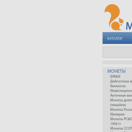
КАТАЛОГ
МОНЕТЫ
БРАКИ
ДеАгостини 
банкноты
Инвестицион
Античные мо
Монеты допет
(чешуйки)
Монеты Росс
Империи
Монеты РСФСР
1958 гг
Монеты СССР 