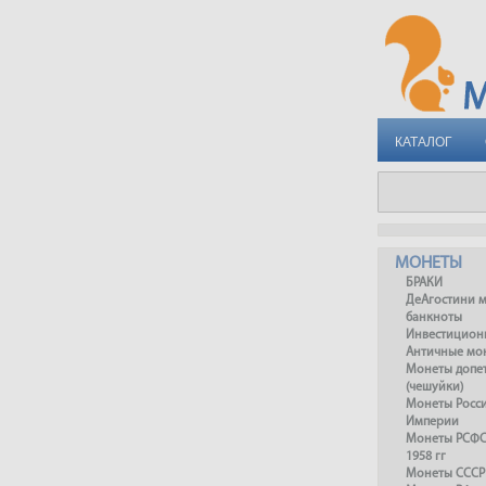
КАТАЛОГ
МОНЕТЫ
БРАКИ
ДеАгостини 
банкноты
Инвестицион
Античные мо
Монеты допет
(чешуйки)
Монеты Росс
Империи
Монеты РСФСР
1958 гг
Монеты СССР 