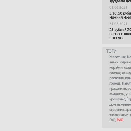
Трудовой До
01.06.2021
3,10 ,50 руб
Нижний Нов
31.03.2021
25 рублей 20
первого пол
в космос
ТЭГИ
Животные
,
К
знаки зодиак
корабли
,
сва
космос
,
лоша
растения
,
пра
города
,
Памя
праздники
,
р
самолеты
,
ун
кроновые
,
Ев
другая живно
строения
,
арх
знаменитые 
FAO
,
РИО