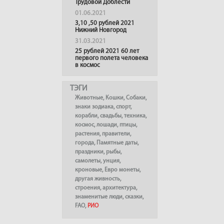
Трудовой Доблести
01.06.2021
3,10 ,50 рублей 2021
Нижний Новгород
31.03.2021
25 рублей 2021 60 лет
первого полета человека
в космос
ТЭГИ
Животные
,
Кошки
,
Собаки
,
знаки зодиака
,
спорт
,
корабли
,
свадьбы
,
техника
,
космос
,
лошади
,
птицы
,
растения
,
правители
,
города
,
Памятные даты
,
праздники
,
рыбы
,
самолеты
,
унция
,
кроновые
,
Евро монеты
,
другая живность
,
строения
,
архитектура
,
знаменитые люди
,
сказки
,
FAO
,
РИО