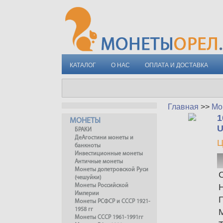
КАТАЛОГ
О НАС
ОПЛАТА И ДОСТАВКА
Главная
>>
Мо
1
МОНЕТЫ
БРАКИ
ДеАгостини монеты и
Ц
банкноты
Инвестиционные монеты
Античные монеты
Монеты допетровской Руси
С
(чешуйки)
Монеты Российской
Империи
Монеты РСФСР и СССР 1921-
1958 гг
Монеты СССР 1961-1991гг