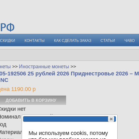
СКИДКИ
КОНТАКТЫ
КАК СДЕЛАТЬ ЗАКАЗ
СТАТЬИ
ЧАВО
неты
>>
Иностранные монеты
>>
05-192506 25 рублей 2026 Приднестровье 2026 –
UNC
ена 1190.00 р
кидки нет
Номинал
25 рублей
Год
2026
Материал
Сталь с никелевым покрытием
Мы используем cookis, потому