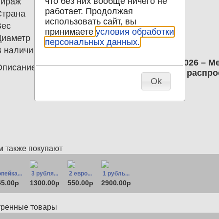
что без них вообще ничего не
Тираж
2.500
работает. Продолжая
Страна
Приднестровье
использовать сайт, вы
Вес
9.45
принимаете
условия обработки
Диаметр
28.76
персональных данных.
В наличии
0
25 рублей 2026 Приднестровье 2026 – 
Описание
UNC; На данный товар скидка не распро
Ok
м также покупают
опейка...
3 рубля...
2 евро...
1 рубль...
45.00р
1300.00р
550.00р
2900.00р
тренные товары