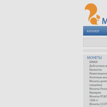
КАТАЛОГ
МОНЕТЫ
БРАКИ
ДеАгостини 
банкноты
Инвестицион
Античные мо
Монеты допет
(чешуйки)
Монеты Росс
Империи
Монеты РСФСР
1958 гг
Монеты СССР 