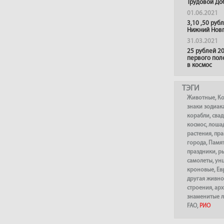
Трудовой До
01.06.2021
3,10 ,50 руб
Нижний Нов
31.03.2021
25 рублей 20
первого пол
в космос
ТЭГИ
Животные
,
К
знаки зодиак
корабли
,
сва
космос
,
лоша
растения
,
пра
города
,
Памя
праздники
,
р
самолеты
,
ун
кроновые
,
Ев
другая живно
строения
,
арх
знаменитые 
FAO
,
РИО