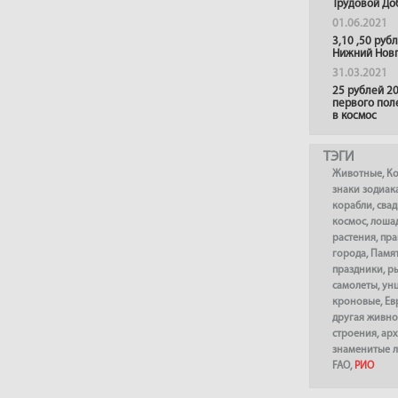
Трудовой До
01.06.2021
3,10 ,50 руб
Нижний Нов
31.03.2021
25 рублей 20
первого пол
в космос
ТЭГИ
Животные
,
К
знаки зодиак
корабли
,
сва
космос
,
лоша
растения
,
пра
города
,
Памя
праздники
,
р
самолеты
,
ун
кроновые
,
Ев
другая живно
строения
,
арх
знаменитые 
FAO
,
РИО