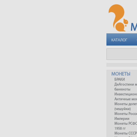
КАТАЛОГ
МОНЕТЫ
БРАКИ
ДеАгостини 
банкноты
Инвестицион
Античные мо
Монеты допет
(чешуйки)
Монеты Росс
Империи
Монеты РСФСР
1958 гг
Монеты СССР 