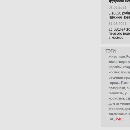
Трудовой До
01.06.2021
3,10 ,50 руб
Нижний Нов
31.03.2021
25 рублей 20
первого пол
в космос
ТЭГИ
Животные
,
К
знаки зодиак
корабли
,
сва
космос
,
лоша
растения
,
пра
города
,
Памя
праздники
,
р
самолеты
,
ун
кроновые
,
Ев
другая живно
строения
,
арх
знаменитые 
FAO
,
РИО