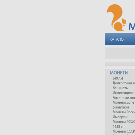
КАТАЛОГ
МОНЕТЫ
БРАКИ
ДеАгостини 
банкноты
Инвестицион
Античные мо
Монеты допет
(чешуйки)
Монеты Росс
Империи
Монеты РСФСР
1958 гг
Монеты СССР 