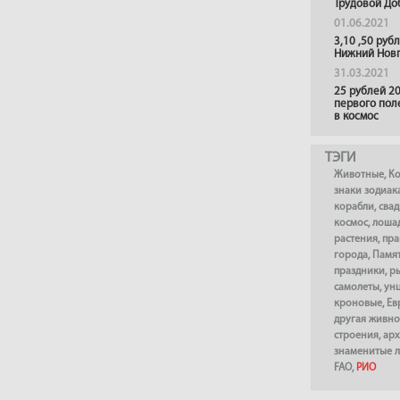
Трудовой До
01.06.2021
3,10 ,50 руб
Нижний Нов
31.03.2021
25 рублей 20
первого пол
в космос
ТЭГИ
Животные
,
К
знаки зодиак
корабли
,
сва
космос
,
лоша
растения
,
пра
города
,
Памя
праздники
,
р
самолеты
,
ун
кроновые
,
Ев
другая живно
строения
,
арх
знаменитые 
FAO
,
РИО