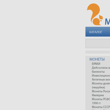
КАТАЛОГ
МОНЕТЫ
БРАКИ
ДеАгостини 
банкноты
Инвестицион
Античные мо
Монеты допет
(чешуйки)
Монеты Росс
Империи
Монеты РСФСР
1958 гг
Монеты СССР 