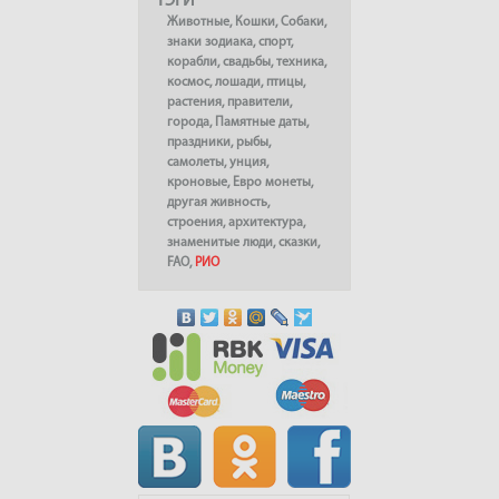
ТЭГИ
Животные
,
Кошки
,
Собаки
,
знаки зодиака
,
спорт
,
корабли
,
свадьбы
,
техника
,
космос
,
лошади
,
птицы
,
растения
,
правители
,
города
,
Памятные даты
,
праздники
,
рыбы
,
самолеты
,
унция
,
кроновые
,
Евро монеты
,
другая живность
,
строения
,
архитектура
,
знаменитые люди
,
сказки
,
FAO
,
РИО