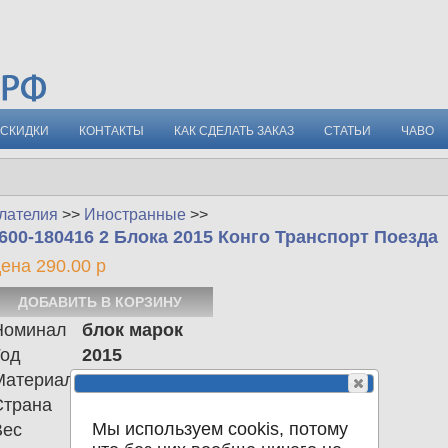
СКИДКИ
КОНТАКТЫ
КАК СДЕЛАТЬ ЗАКАЗ
СТАТЬИ
ЧАВО
лателия
>>
Иностранные
>>
600-180416 2 Блока 2015 Конго Транспорт Поезда
ена 290.00 р
Номинал
блок марок
Год
2015
Материал
Страна
Конго
Мы используем cookis, потому
Вес
0.00