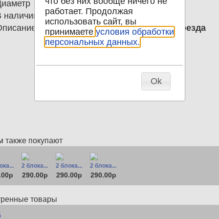
что без них вообще ничего не
Диаметр
0.00
работает. Продолжая
В наличии
1
использовать сайт, вы
Описание
2 Блока 2015 Конго Транспорт Поезда
принимаете
условия обработки
персональных данных.
Ok
м также покупают
ка...
2 блока...
2 блока...
2 блока...
.00р
290.00р
290.00р
290.00р
тренные товары