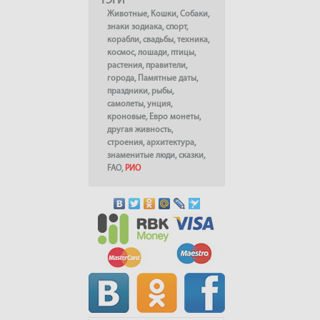
ТЭГИ
Животные
,
Кошки
,
Собаки
,
знаки зодиака
,
спорт
,
корабли
,
свадьбы
,
техника
,
космос
,
лошади
,
птицы
,
растения
,
правители
,
города
,
Памятные даты
,
праздники
,
рыбы
,
самолеты
,
унция
,
кроновые
,
Евро монеты
,
другая живность
,
строения
,
архитектура
,
знаменитые люди
,
сказки
,
FAO
,
РИО