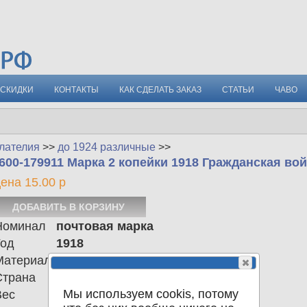
СКИДКИ
КОНТАКТЫ
КАК СДЕЛАТЬ ЗАКАЗ
СТАТЬИ
ЧАВО
лателия
>>
до 1924 различные
>>
600-179911 Марка 2 копейки 1918 Гражданская во
ена 15.00 р
Номинал
почтовая марка
Год
1918
Материал
Страна
Российская империя
Мы используем cookis, потому
Вес
0.00