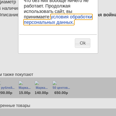
что без них вообще ничего не
Диаметр
0.00
работает. Продолжая
В наличии
0
использовать сайт, вы
Описание
Марка 2 копейки 1918 Гражданская войн
принимаете
условия обработки
персональных данных.
Ok
м также покупают
 рублей...
Марка...
Марка...
50 центов...
200.00р
15.00р
140.00р
650.00р
тренные товары