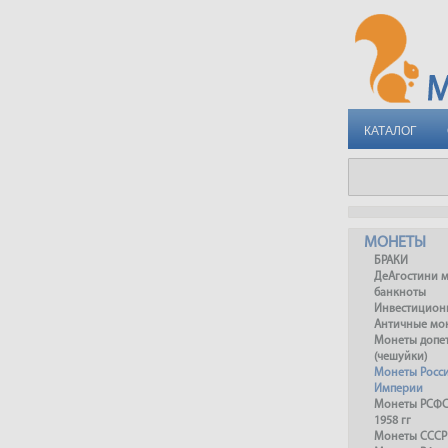
КАТАЛОГ
МОНЕТЫ
БРАКИ
ДеАгостини 
банкноты
Инвестицион
Античные мо
Монеты допет
(чешуйки)
Монеты Росс
Империи
Монеты РСФСР
1958 гг
Монеты СССР 