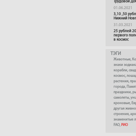
Трудовой До
01.06.2021
3,10 ,50 руб
Нижний Нов
31.03.2021
25 рублей 20
первого пол
в космос
ТЭГИ
Животные
,
К
знаки зодиак
корабли
,
сва
космос
,
лоша
растения
,
пра
города
,
Памя
праздники
,
р
самолеты
,
ун
кроновые
,
Ев
другая живно
строения
,
арх
знаменитые 
FAO
,
РИО