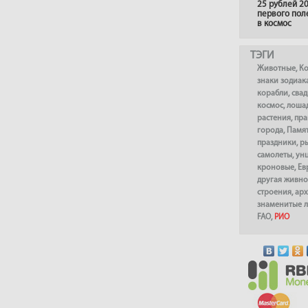
25 рублей 20
первого пол
в космос
ТЭГИ
Животные
,
К
знаки зодиак
корабли
,
сва
космос
,
лоша
растения
,
пра
города
,
Памя
праздники
,
р
самолеты
,
ун
кроновые
,
Ев
другая живно
строения
,
арх
знаменитые 
FAO
,
РИО