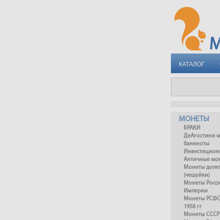
КАТАЛОГ
МОНЕТЫ
БРАКИ
ДеАгостини 
банкноты
Инвестицион
Античные мо
Монеты допет
(чешуйки)
Монеты Росс
Империи
Монеты РСФСР
1958 гг
Монеты СССР 