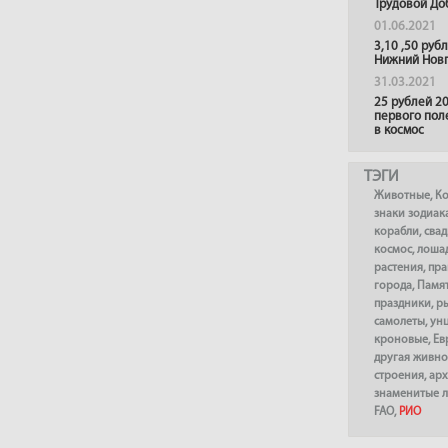
Трудовой До
01.06.2021
3,10 ,50 руб
Нижний Нов
31.03.2021
25 рублей 20
первого пол
в космос
ТЭГИ
Животные
,
К
знаки зодиак
корабли
,
сва
космос
,
лоша
растения
,
пра
города
,
Памя
праздники
,
р
самолеты
,
ун
кроновые
,
Ев
другая живно
строения
,
арх
знаменитые 
FAO
,
РИО