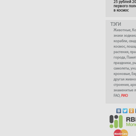
25 рублей 20
первого пол
в космос
ТЭГИ
Животные
,
К
знаки зодиак
корабли
,
сва
космос
,
лоша
растения
,
пра
города
,
Памя
праздники
,
р
самолеты
,
ун
кроновые
,
Ев
другая живно
строения
,
арх
знаменитые 
FAO
,
РИО