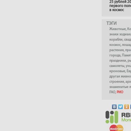
25 рублей 20
первого пол
в космос
ТЭГИ
Животные
,
К
знаки зодиак
корабли
,
сва
космос
,
лоша
растения
,
пра
города
,
Памя
праздники
,
р
самолеты
,
ун
кроновые
,
Ев
другая живно
строения
,
арх
знаменитые 
FAO
,
РИО