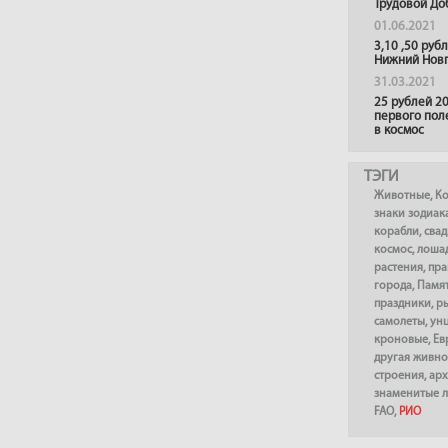
Трудовой До
01.06.2021
3,10 ,50 руб
Нижний Нов
31.03.2021
25 рублей 20
первого пол
в космос
ТЭГИ
Животные
,
К
знаки зодиак
корабли
,
сва
космос
,
лоша
растения
,
пра
города
,
Памя
праздники
,
р
самолеты
,
ун
кроновые
,
Ев
другая живно
строения
,
арх
знаменитые 
FAO
,
РИО