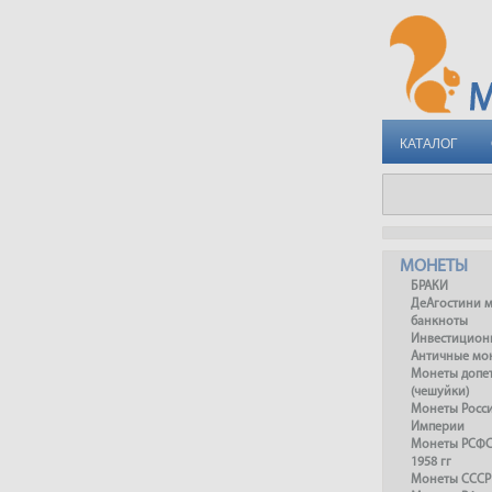
КАТАЛОГ
МОНЕТЫ
БРАКИ
ДеАгостини 
банкноты
Инвестицион
Античные мо
Монеты допет
(чешуйки)
Монеты Росс
Империи
Монеты РСФСР
1958 гг
Монеты СССР 