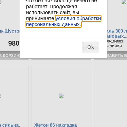
что без них вообще ничего не
работает. Продолжая
использовать сайт, вы
принимаете
условия обработки
персональных данных.
як Шустова
Медаль За усмирение
Медаль 300 
польского...
Романовых..
980 р
300-194641
4800 р
300-194083
1
в наличии
1
в наличии
Ok
 сильна,
Жетон 86 накладка