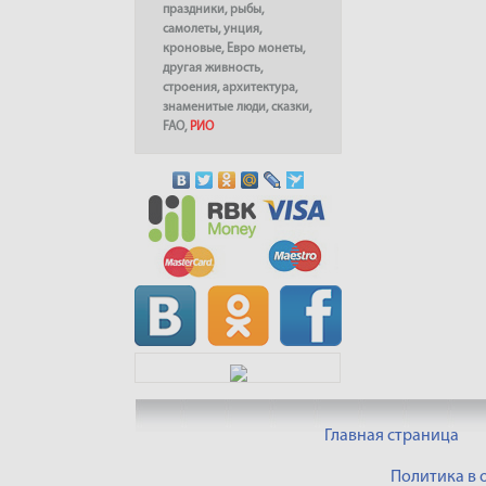
праздники
,
рыбы
,
самолеты
,
унция
,
кроновые
,
Евро монеты
,
другая живность
,
строения
,
архитектура
,
знаменитые люди
,
сказки
,
FAO
,
РИО
Главная страница
Политика в