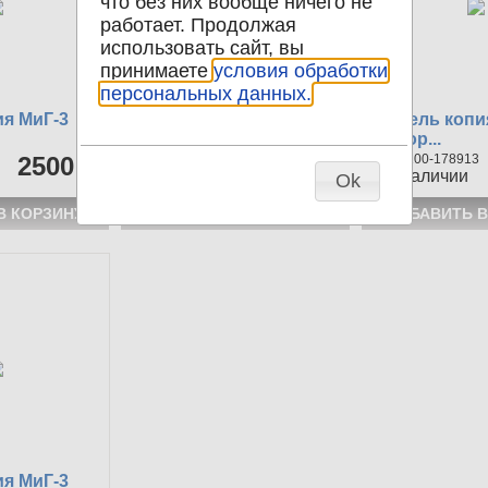
что без них вообще ничего не
работает. Продолжая
использовать сайт, вы
принимаете
условия обработки
персональных данных.
я МиГ-3
Модель копия МиГ-3
Модель копи
Набор...
Набор...
2500 р
1100-178918
2500 р
1100-178913
1
в наличии
1
в наличии
Ok
я МиГ-3