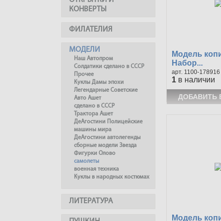
ОТКРЫТКИ И
КОНВЕРТЫ
ФИЛАТЕЛИЯ
МОДЕЛИ
Модель копи
Наш Автопром
Набор...
Солдатики сделано в СССР
1100-178916
Прочее
1
в наличии
Куклы Дамы эпохи
Легендарные Советские
Авто Ашет
сделано в СССР
Трактора Ашет
ДеАгостини Полицейские
машины мира
ДеАгостини автолегенды
сборные модели Звезда
Фигурки Олово
самолеты
военная техника
Куклы в народных костюмах
ЛИТЕРАТУРА
Модель копи