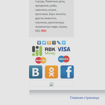
города
,
Памятные даты
,
праздники
,
рыбы
,
самолеты
,
унция
,
кроновые
,
Евро монеты
,
другая живность
,
строения
,
архитектура
,
знаменитые люди
,
сказки
,
FAO
,
РИО
Главная страница