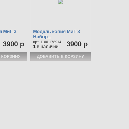
я МиГ-3
Модель копия МиГ-3
Набор...
3900 р
1100-178914
3900 р
1
в наличии