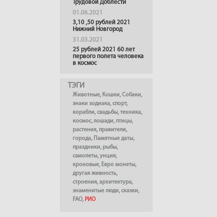
Трудовой Доблести
01.06.2021
3,10 ,50 рублей 2021
Нижний Новгород
31.03.2021
25 рублей 2021 60 лет
первого полета человека
в космос
ТЭГИ
Животные
,
Кошки
,
Собаки
,
знаки зодиака
,
спорт
,
корабли
,
свадьбы
,
техника
,
космос
,
лошади
,
птицы
,
растения
,
правители
,
города
,
Памятные даты
,
праздники
,
рыбы
,
самолеты
,
унция
,
кроновые
,
Евро монеты
,
другая живность
,
строения
,
архитектура
,
знаменитые люди
,
сказки
,
FAO
,
РИО