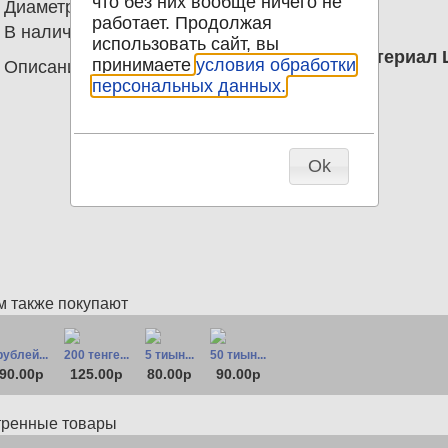
что без них вообще ничего не
Диаметр
17.27
работает. Продолжая
В наличии
39
использовать сайт, вы
2 тиын 1993 Казахстан UNC. Материал
принимаете
условия обработки
Описание
Коричневый цвет
персональных данных.
Ok
м также покупают
рублей...
200 тенге...
5 тиын...
50 тиын...
90.00р
125.00р
80.00р
90.00р
тренные товары