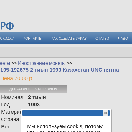
СКИДКИ
КОНТАКТЫ
КАК СДЕЛАТЬ ЗАКАЗ
СТАТЬИ
ЧАВО
неты
>>
Иностранные монеты
>>
105-192675 2 тиын 1993 Казахстан UNC пятна
Цена 70.00 р
Номинал
2 тиын
Год
1993
Материал
Страна
Казахстан
Мы используем cookis, потому
Вес
2.26