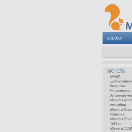
КАТАЛОГ
МОНЕТЫ
БРАКИ
ДеАгостини 
банкноты
Инвестицион
Античные мо
Монеты допет
(чешуйки)
Монеты Росс
Империи
Монеты РСФСР
1958 гг
Монеты СССР 