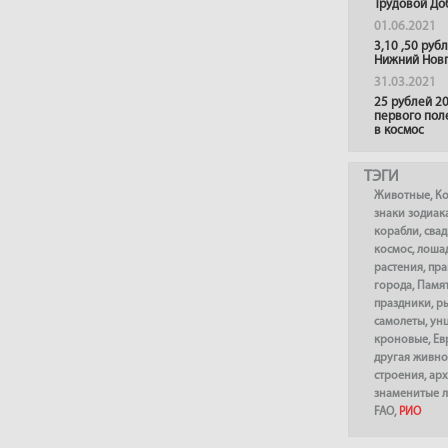
Трудовой До
01.06.2021
3,10 ,50 руб
Нижний Нов
31.03.2021
25 рублей 20
первого пол
в космос
ТЭГИ
Животные
,
К
знаки зодиак
корабли
,
сва
космос
,
лоша
растения
,
пра
города
,
Памя
праздники
,
р
самолеты
,
ун
кроновые
,
Ев
другая живно
строения
,
арх
знаменитые 
FAO
,
РИО