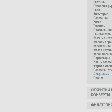
Картины
Пуговицы фу
Часы
Бижутерия
Пластинки
Утюги
Текстиль
Подстаканни
Чайные пары
Елочные игр
столовые пр
подсвечники
стекло хруста
колокольчик
Портсигары
Иконы,пласти
Фарфор фаянс
Пластика Чуг
Диафильмы
Прочее
ОТКРЫТКИ 
КОНВЕРТЫ
ФИЛАТЕЛИ