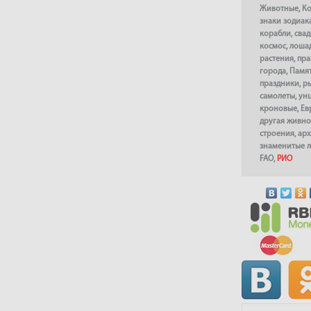
Животные
,
К
знаки зодиак
корабли
,
сва
космос
,
лоша
растения
,
пра
города
,
Памя
праздники
,
р
самолеты
,
ун
кроновые
,
Ев
другая живно
строения
,
арх
знаменитые 
FAO
,
РИО