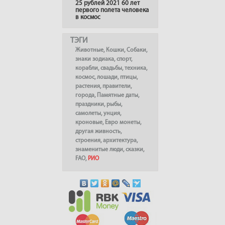
25 рублей 2021 60 лет
первого полета человека
в космос
ТЭГИ
Животные
,
Кошки
,
Собаки
,
знаки зодиака
,
спорт
,
корабли
,
свадьбы
,
техника
,
космос
,
лошади
,
птицы
,
растения
,
правители
,
города
,
Памятные даты
,
праздники
,
рыбы
,
самолеты
,
унция
,
кроновые
,
Евро монеты
,
другая живность
,
строения
,
архитектура
,
знаменитые люди
,
сказки
,
FAO
,
РИО