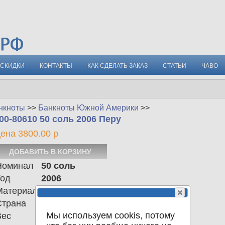
СКИДКИ
КОНТАКТЫ
КАК СДЕЛАТЬ ЗАКАЗ
СТАТЬИ
ЧАВО
нкноты
>>
Банкноты Южной Америки
>>
00-80610 50 соль 2006 Перу
ена 3800.00 р
Номинал
50 соль
Год
2006
Материал
Страна
Перу
Мы используем cookis, потому
Вес
0.00