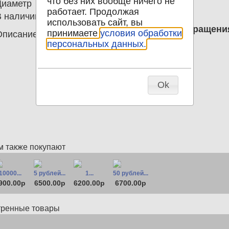
что без них вообще ничего не
Диаметр
0.00
работает. Продолжая
В наличии
1
использовать сайт, вы
50 соль 2006 Перу Без следов обращени
принимаете
условия обработки
Описание
от фото
персональных данных.
Ok
м также покупают
10000...
5 рублей...
1...
50 рублей...
900.00р
6500.00р
6200.00р
6700.00р
тренные товары