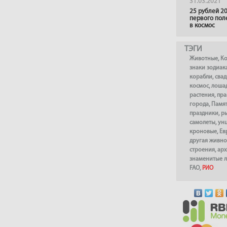
31.03.2021
25 рублей 20
первого пол
в космос
ТЭГИ
Животные
,
К
знаки зодиак
корабли
,
сва
космос
,
лоша
растения
,
пра
города
,
Памя
праздники
,
р
самолеты
,
ун
кроновые
,
Ев
другая живно
строения
,
арх
знаменитые 
FAO
,
РИО