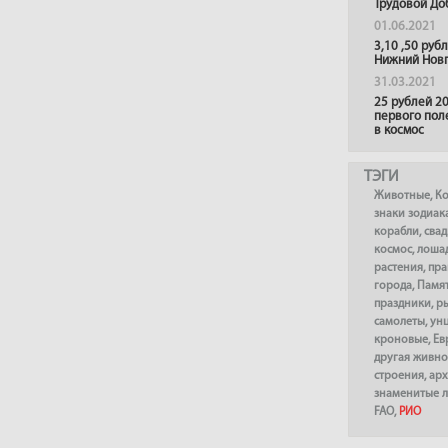
Трудовой До
01.06.2021
3,10 ,50 руб
Нижний Нов
31.03.2021
25 рублей 20
первого пол
в космос
ТЭГИ
Животные
,
К
знаки зодиак
корабли
,
сва
космос
,
лоша
растения
,
пра
города
,
Памя
праздники
,
р
самолеты
,
ун
кроновые
,
Ев
другая живно
строения
,
арх
знаменитые 
FAO
,
РИО