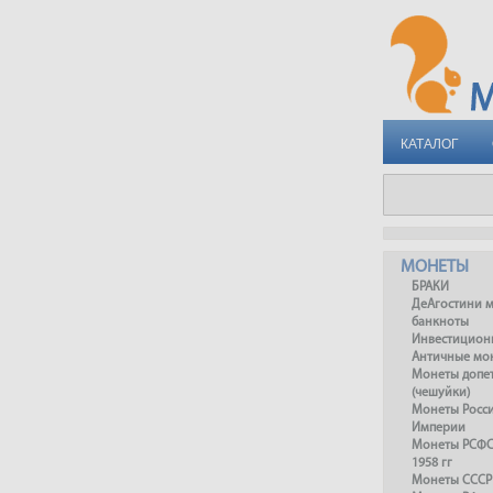
КАТАЛОГ
МОНЕТЫ
БРАКИ
ДеАгостини 
банкноты
Инвестицион
Античные мо
Монеты допет
(чешуйки)
Монеты Росс
Империи
Монеты РСФСР
1958 гг
Монеты СССР 