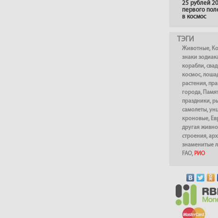
25 рублей 20
первого пол
в космос
ТЭГИ
Животные
,
К
знаки зодиак
корабли
,
сва
космос
,
лоша
растения
,
пра
города
,
Памя
праздники
,
р
самолеты
,
ун
кроновые
,
Ев
другая живно
строения
,
арх
знаменитые 
FAO
,
РИО