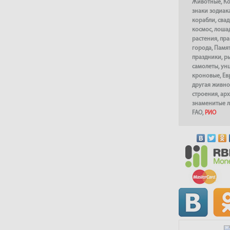
Животные
,
К
знаки зодиак
корабли
,
сва
космос
,
лоша
растения
,
пра
города
,
Памя
праздники
,
р
самолеты
,
ун
кроновые
,
Ев
другая живно
строения
,
арх
знаменитые 
FAO
,
РИО