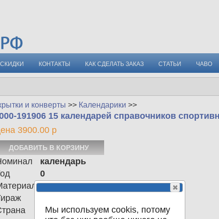
СКИДКИ
КОНТАКТЫ
КАК СДЕЛАТЬ ЗАКАЗ
СТАТЬИ
ЧАВО
крытки и конверты
>>
Календарики
>>
000-191906 15 календарей справочников спортив
ена 3900.00 р
Номинал
календарь
Год
0
Материал
Тираж
4.000
Мы используем cookis, потому
Страна
СССР