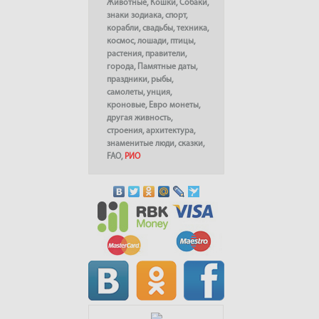
Животные
,
Кошки
,
Собаки
,
знаки зодиака
,
спорт
,
корабли
,
свадьбы
,
техника
,
космос
,
лошади
,
птицы
,
растения
,
правители
,
города
,
Памятные даты
,
праздники
,
рыбы
,
самолеты
,
унция
,
кроновые
,
Евро монеты
,
другая живность
,
строения
,
архитектура
,
знаменитые люди
,
сказки
,
FAO
,
РИО