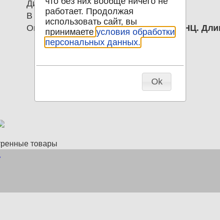
что без них вообще ничего не
Диаметр
0.00
работает. Продолжая
В наличии
1
использовать сайт, вы
Описание
6 столовых ложек Роза МНЦ. Длин
принимаете
условия обработки
персональных данных.
Ok
тренные товары