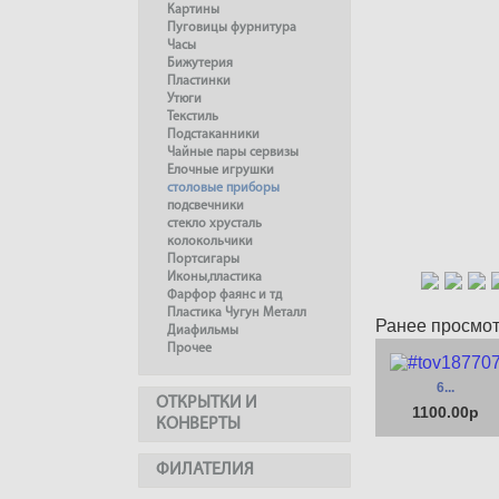
Картины
Пуговицы фурнитура
Часы
Бижутерия
Пластинки
Утюги
Текстиль
Подстаканники
Чайные пары сервизы
Елочные игрушки
столовые приборы
подсвечники
стекло хрусталь
колокольчики
Портсигары
Иконы,пластика
Фарфор фаянс и тд
Пластика Чугун Металл
Ранее просмо
Диафильмы
Прочее
6...
ОТКРЫТКИ И
1100.00р
КОНВЕРТЫ
ФИЛАТЕЛИЯ